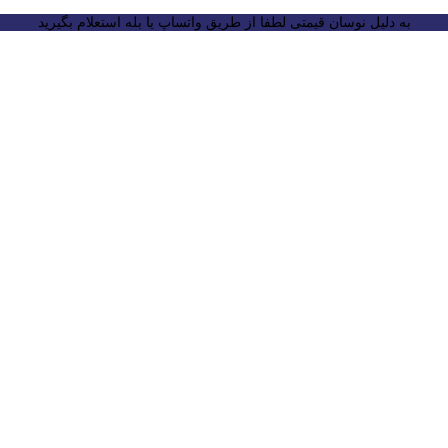
به دلیل نوسان قیمتی لطفا از طریق واتساپ یا بله استعلام بگیرید