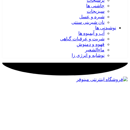
ترشیجات
چاشنی ها
سبزیجات
شیره و عسل
نان شیرینی سنتی
نوشیدنی ها
آب و آبمیوه ها
شربت و عرقیات گیاهی
قهوه و دمنوش
ماءالشعیر
نوشابه و انرژی زا