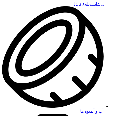
نوشابه و انرژی زا
آب و آبمیوه ها