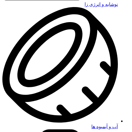
نوشابه و انرژی زا
آب و آبمیوه ها