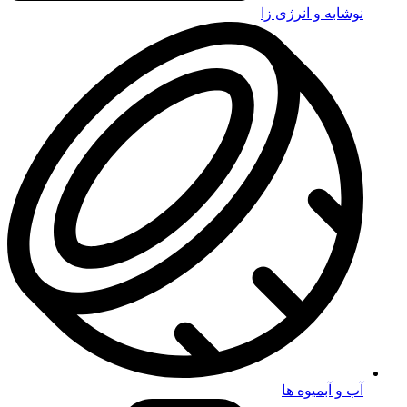
نوشابه و انرژی زا
آب و آبمیوه ها