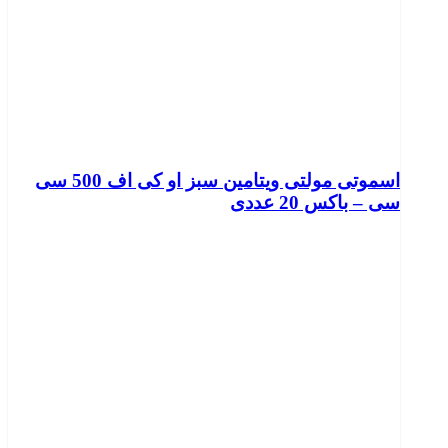
اسموتی مولتی ویتامین سبز او کی اف 500 سی
سی – باکس 20 عددی