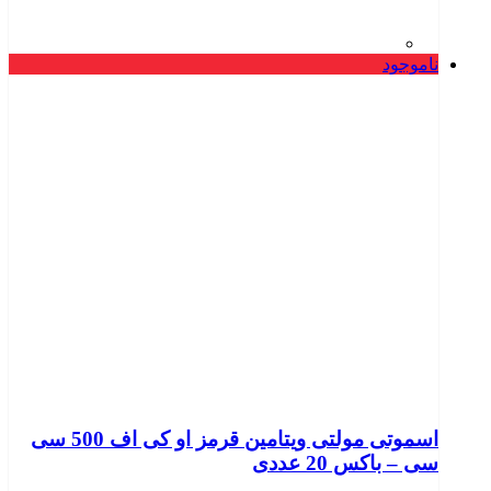
ناموجود
اسموتی مولتی ویتامین قرمز او کی اف 500 سی
سی – باکس 20 عددی