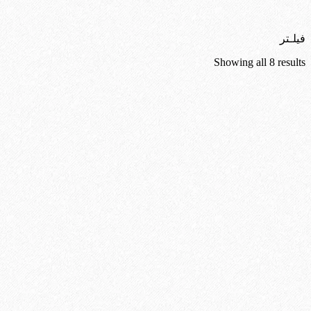
فیلـتر
Sorted
Showing all 8 results
by
latest