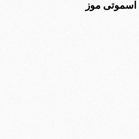
اسموتی موز