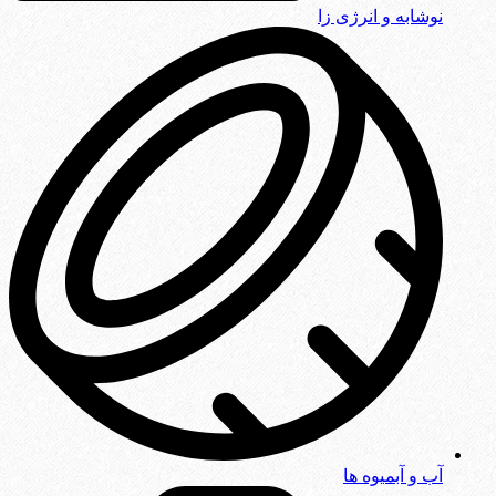
نوشابه و انرژی زا
آب و آبمیوه ها