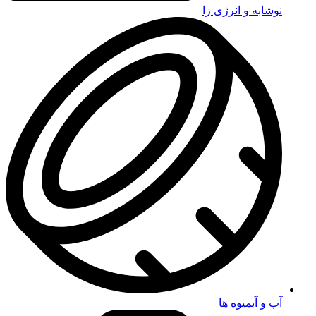
نوشابه و انرژی زا
آب و آبمیوه ها