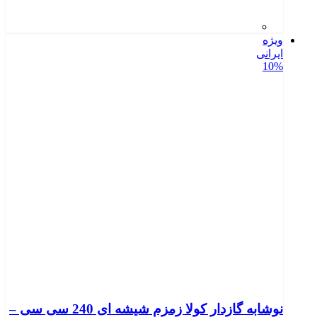
ویژه
ایرانی
10%
نوشابه گازدار کولا زمزم شیشه ای 240 سی سی –