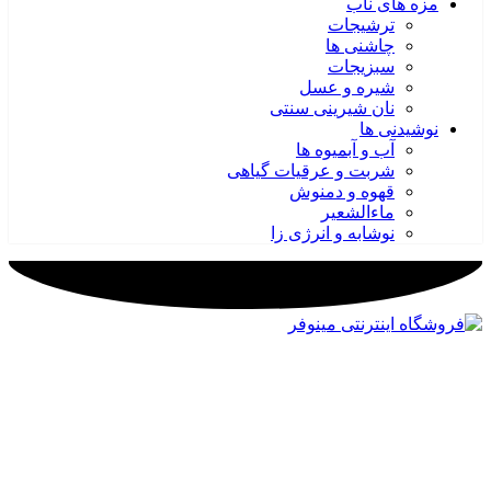
مزه های ناب
ترشیجات
چاشنی ها
سبزیجات
شیره و عسل
نان شیرینی سنتی
نوشیدنی ها
آب و آبمیوه ها
شربت و عرقیات گیاهی
قهوه و دمنوش
ماءالشعیر
نوشابه و انرژی زا