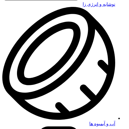
نوشابه و انرژی زا
آب و آبمیوه ها