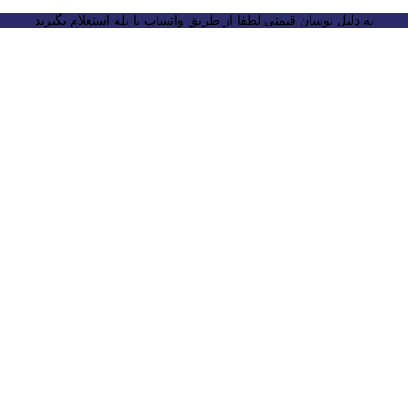
به دلیل نوسان قیمتی لطفا از طریق واتساپ یا بله استعلام بگیرید