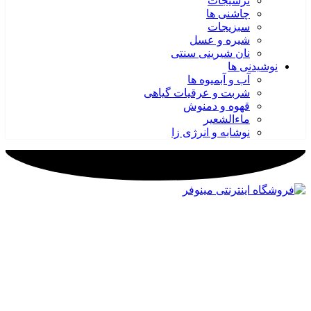
ترشیجات
چاشنی ها
سبزیجات
شیره و عسل
نان شیرینی سنتی
نوشیدنی ها
آب و آبمیوه ها
شربت و عرقیات گیاهی
قهوه و دمنوش
ماءالشعیر
نوشابه و انرژی زا