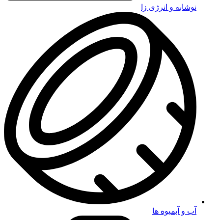
نوشابه و انرژی زا
آب و آبمیوه ها