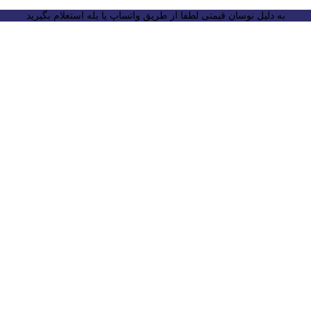
به دلیل نوسان قیمتی لطفا از طریق واتساپ یا بله استعلام بگیرید