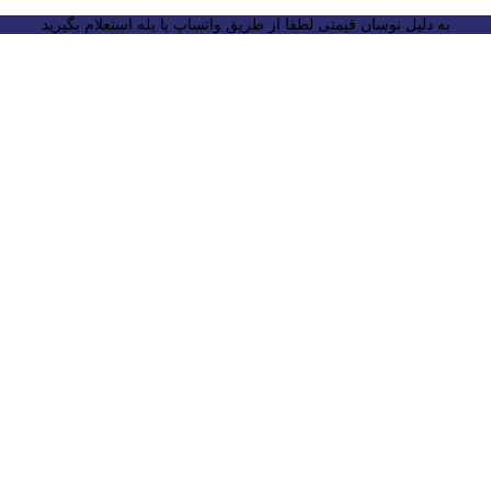
به دلیل نوسان قیمتی لطفا از طریق واتساپ یا بله استعلام بگیرید