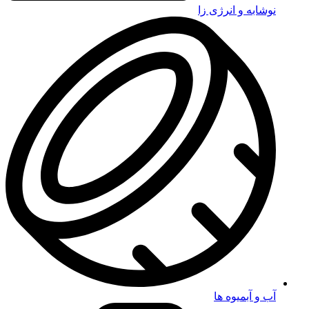
نوشابه و انرژی زا
آب و آبمیوه ها