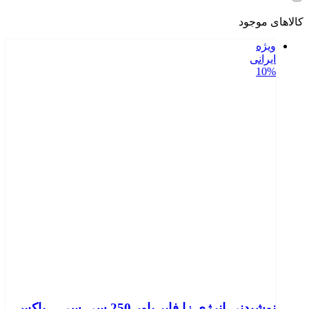
کالاهای موجود
ویژه
ایرانی
10%
نوشیدنی انرژی زا فایر پاور 250 سی سی – باکس