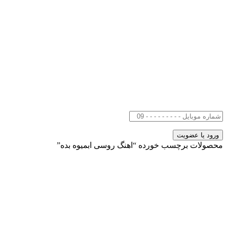
محصولات برچسب خورده “اهنگ روسی ابمیوه بده”