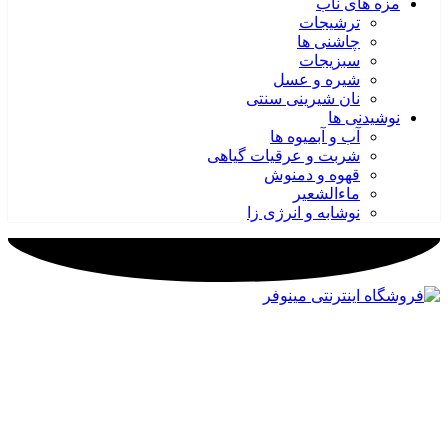
مزه های ناب
ترشیجات
چاشنی ها
سبزیجات
شیره و عسل
نان شیرینی سنتی
نوشیدنی ها
آب و آبمیوه ها
شربت و عرقیات گیاهی
قهوه و دمنوش
ماءالشعیر
نوشابه و انرژی زا