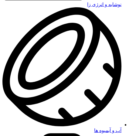
نوشابه و انرژی زا
آب و آبمیوه ها