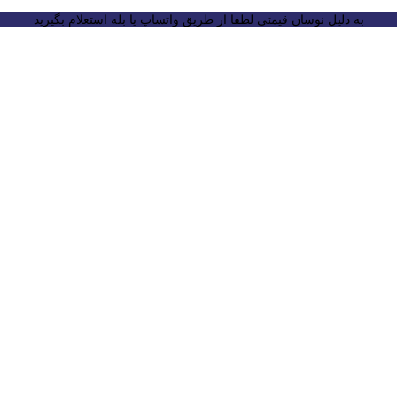
به دلیل نوسان قیمتی لطفا از طریق واتساپ یا بله استعلام بگیرید