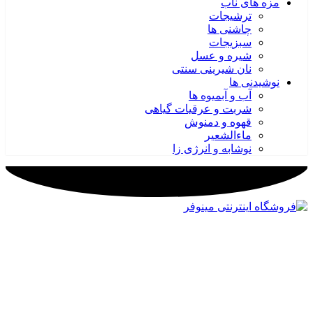
مزه های ناب
ترشیجات
چاشنی ها
سبزیجات
شیره و عسل
نان شیرینی سنتی
نوشیدنی ها
آب و آبمیوه ها
شربت و عرقیات گیاهی
قهوه و دمنوش
ماءالشعیر
نوشابه و انرژی زا