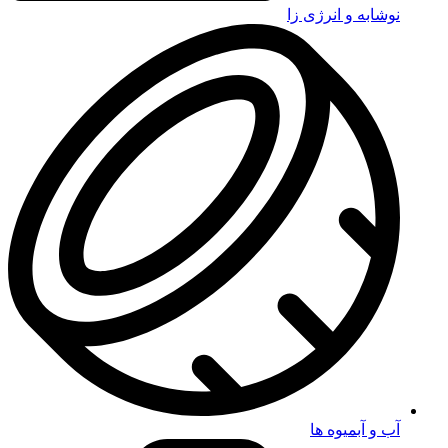
نوشابه و انرژی زا
آب و آبمیوه ها