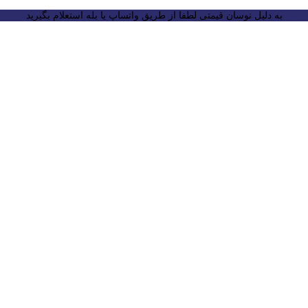
به دلیل نوسان قیمتی لطفا از طریق واتساپ یا بله استعلام بگیرید