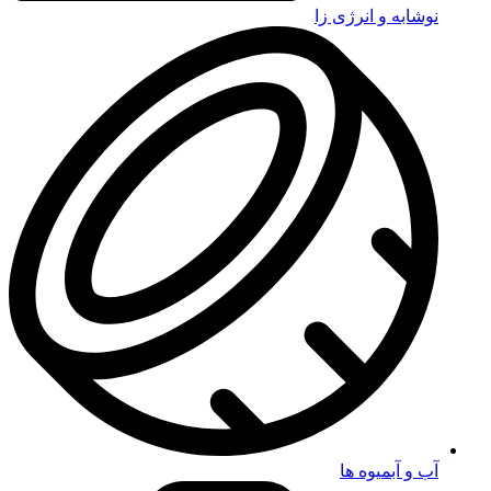
نوشابه و انرژی زا
آب و آبمیوه ها