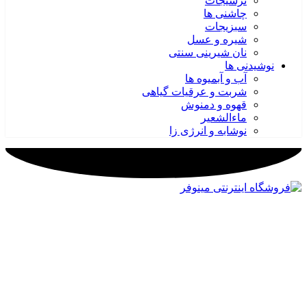
ترشیجات
چاشنی ها
سبزیجات
شیره و عسل
نان شیرینی سنتی
نوشیدنی ها
آب و آبمیوه ها
شربت و عرقیات گیاهی
قهوه و دمنوش
ماءالشعیر
نوشابه و انرژی زا