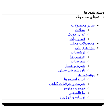
دسته بندی ها
دسته‌های محصولات
سایر محصولات
تنقلات
غذای کودک
قند و نبات
محصولات محلی
مزه های ناب
ترشیجات
چاشنی ها
سبزیجات
شیره و عسل
نان شیرینی سنتی
نوشیدنی ها
آب و آبمیوه ها
شربت و عرقیات گیاهی
قهوه و دمنوش
ماءالشعیر
نوشابه و انرژی زا