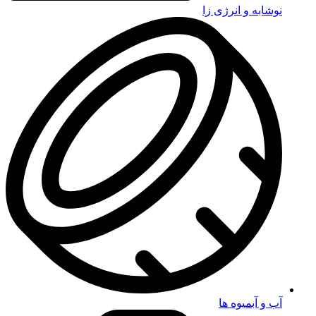
نوشابه و انرژی زا
آب و آبمیوه ها