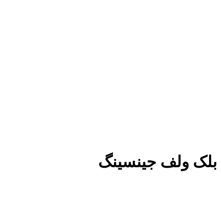
بلک ولف جینسینگ