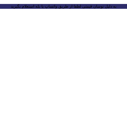
به دلیل نوسان قیمتی لطفا از طریق واتساپ یا بله استعلام بگیرید