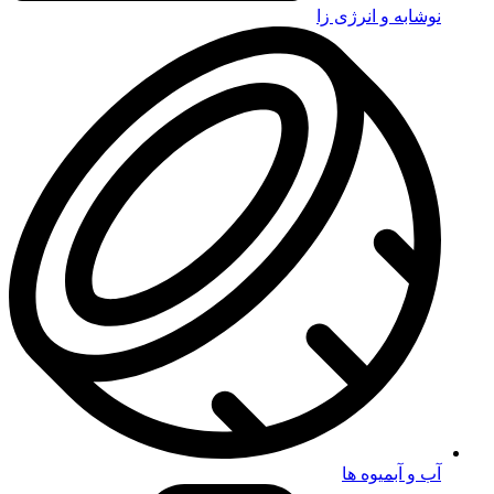
نوشابه و انرژی زا
آب و آبمیوه ها