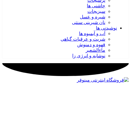
ترشیجات
چاشنی ها
سبزیجات
شیره و عسل
نان شیرینی سنتی
نوشیدنی ها
آب و آبمیوه ها
شربت و عرقیات گیاهی
قهوه و دمنوش
ماءالشعیر
نوشابه و انرژی زا