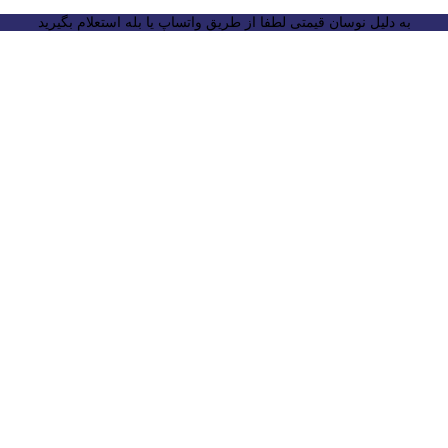
به دلیل نوسان قیمتی لطفا از طریق واتساپ یا بله استعلام بگیرید