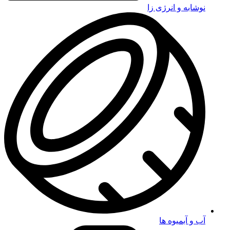
نوشابه و انرژی زا
آب و آبمیوه ها