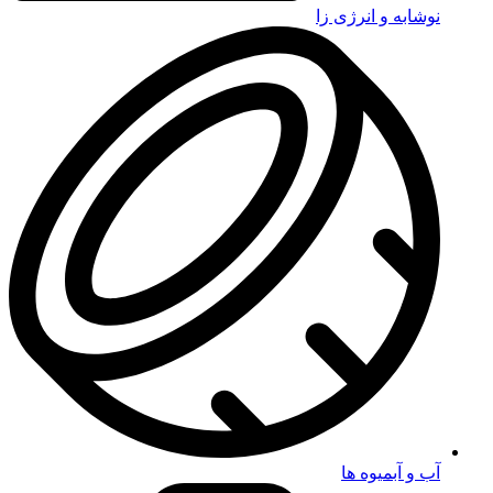
نوشابه و انرژی زا
آب و آبمیوه ها