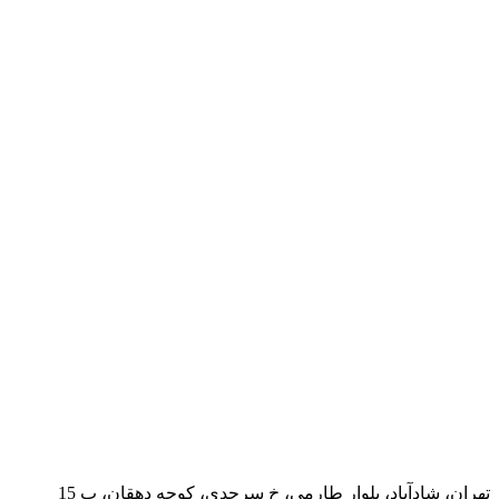
تهران، شادآباد، بلوار طارمی، خ سرحدی، کوچه دهقان، پ 15