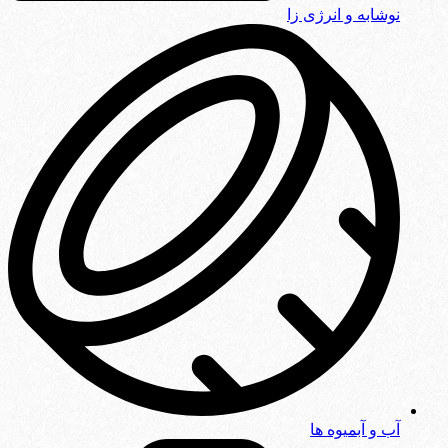
نوشابه و انرژی زا
آب و آبمیوه ها