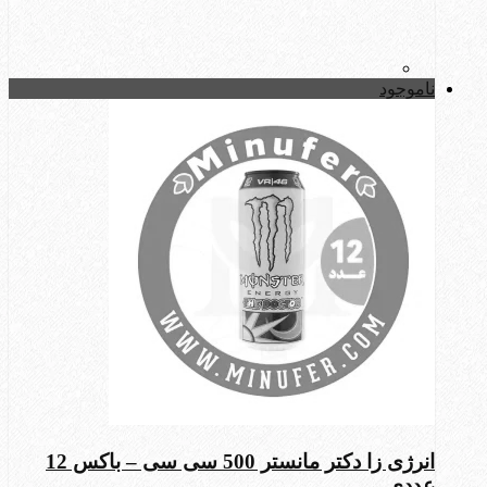
ناموجود
انرژی زا دکتر مانستر 500 سی سی – باکس 12
عددی