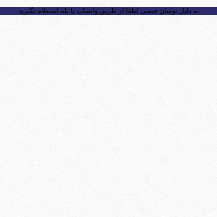
به دلیل نوسان قیمتی لطفا از طریق واتساپ یا بله استعلام بگیرید