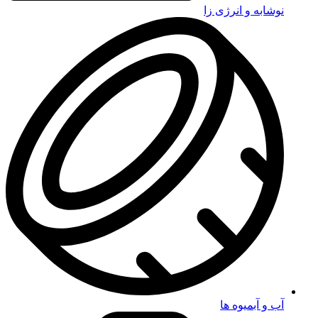
نوشابه و انرژی زا
آب و آبمیوه ها