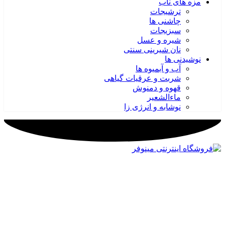
مزه های ناب
ترشیجات
چاشنی ها
سبزیجات
شیره و عسل
نان شیرینی سنتی
نوشیدنی ها
آب و آبمیوه ها
شربت و عرقیات گیاهی
قهوه و دمنوش
ماءالشعیر
نوشابه و انرژی زا