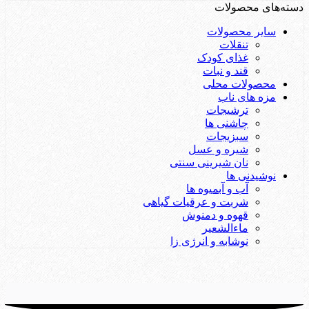
دسته‌های محصولات
سایر محصولات
تنقلات
غذای کودک
قند و نبات
محصولات محلی
مزه های ناب
ترشیجات
چاشنی ها
سبزیجات
شیره و عسل
نان شیرینی سنتی
نوشیدنی ها
آب و آبمیوه ها
شربت و عرقیات گیاهی
قهوه و دمنوش
ماءالشعیر
نوشابه و انرژی زا