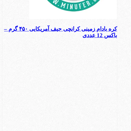
کره بادام زمینی کرانچی جیف آمریکایی ۴۵۰ گرم –
باکس 12 عددی