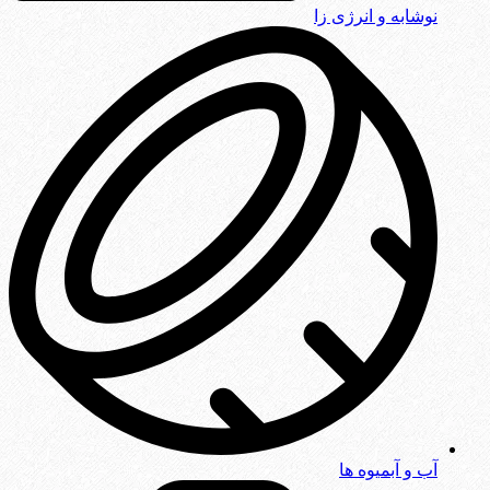
نوشابه و انرژی زا
آب و آبمیوه ها