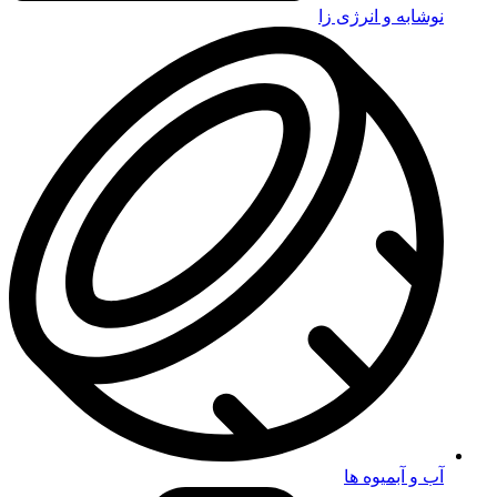
نوشابه و انرژی زا
آب و آبمیوه ها