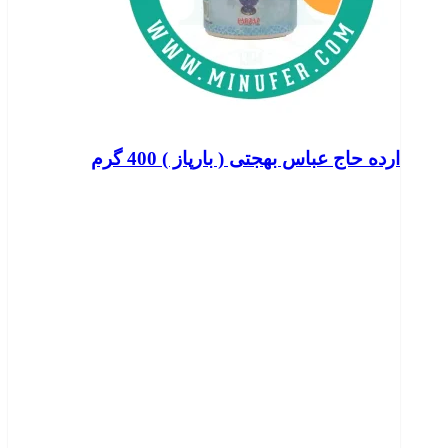
ارده حاج عباس بهجتی ( بارپاز ) 400 گرم