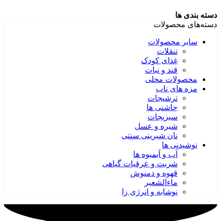
دسته بندی ها
دسته‌های محصولات
سایر محصولات
تنقلات
غذای کودک
قند و نبات
محصولات محلی
مزه های ناب
ترشیجات
چاشنی ها
سبزیجات
شیره و عسل
نان شیرینی سنتی
نوشیدنی ها
آب و آبمیوه ها
شربت و عرقیات گیاهی
قهوه و دمنوش
ماءالشعیر
نوشابه و انرژی زا