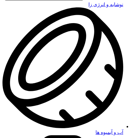
نوشابه و انرژی زا
آب و آبمیوه ها