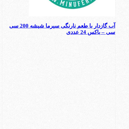
آب گازدار با طعم نارنگی سیرما شیشه 200 سی
سی – باکس 24 عددی