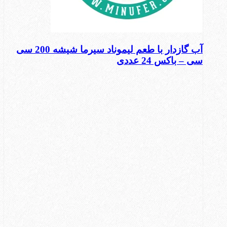
آب گازدار با طعم لیموناد سیرما شیشه 200 سی
سی – باکس 24 عددی