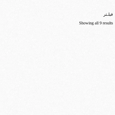
فیلـتر
Sorted
Showing all 9 results
by
latest