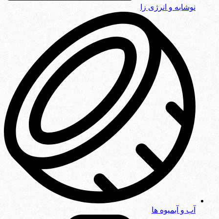
نوشابه و انرژی زا
آب و آبمیوه ها