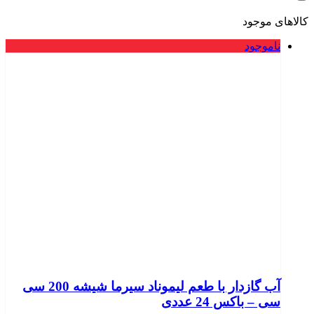
کالاهای موجود
ناموجود
آب گازدار با طعم لیموناد سیرما شیشه 200 سی
سی – باکس 24 عددی