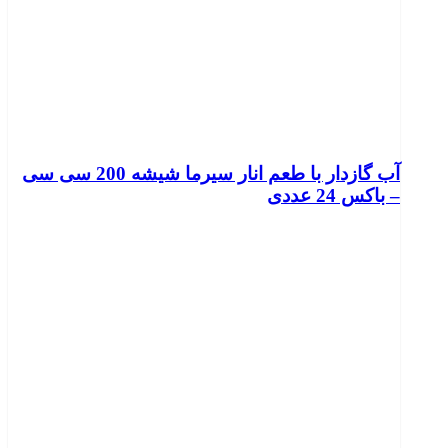
آب گازدار با طعم انار سیرما شیشه 200 سی سی
– باکس 24 عددی