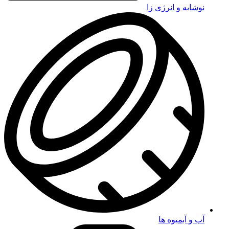
نوشابه و انرژی زا
آب و آبمیوه ها