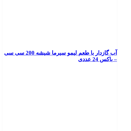
آب گازدار با طعم لیمو سیرما شیشه 200 سی سی
– باکس 24 عددی