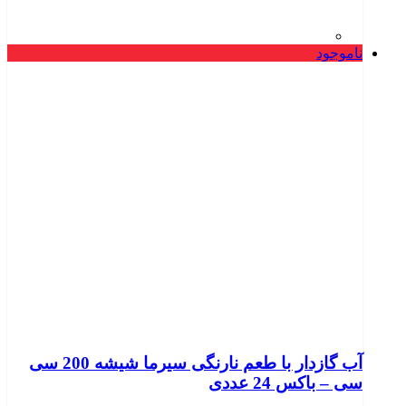
ناموجود
آب گازدار با طعم نارنگی سیرما شیشه 200 سی
سی – باکس 24 عددی