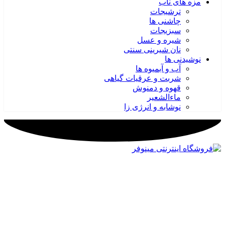
مزه های ناب
ترشیجات
چاشنی ها
سبزیجات
شیره و عسل
نان شیرینی سنتی
نوشیدنی ها
آب و آبمیوه ها
شربت و عرقیات گیاهی
قهوه و دمنوش
ماءالشعیر
نوشابه و انرژی زا