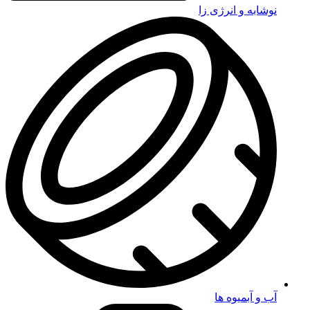
نوشابه و انرژی زا
آب و آبمیوه ها