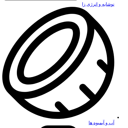
نوشابه و انرژی زا
آب و آبمیوه ها