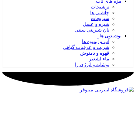
مزه های ناب
ترشیجات
چاشنی ها
سبزیجات
شیره و عسل
نان شیرینی سنتی
نوشیدنی ها
آب و آبمیوه ها
شربت و عرقیات گیاهی
قهوه و دمنوش
ماءالشعیر
نوشابه و انرژی زا