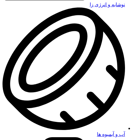
نوشابه و انرژی زا
آب و آبمیوه ها