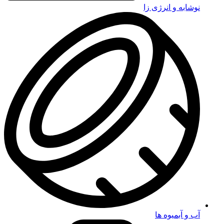
نوشابه و انرژی زا
آب و آبمیوه ها