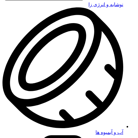
نوشابه و انرژی زا
آب و آبمیوه ها