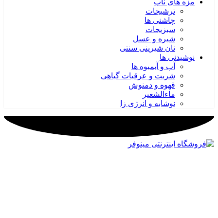
مزه های ناب
ترشیجات
چاشنی ها
سبزیجات
شیره و عسل
نان شیرینی سنتی
نوشیدنی ها
آب و آبمیوه ها
شربت و عرقیات گیاهی
قهوه و دمنوش
ماءالشعیر
نوشابه و انرژی زا