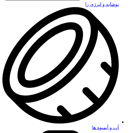
نوشابه و انرژی زا
آب و آبمیوه ها