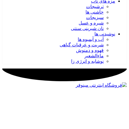
مزه های ناب
ترشیجات
چاشنی ها
سبزیجات
شیره و عسل
نان شیرینی سنتی
نوشیدنی ها
آب و آبمیوه ها
شربت و عرقیات گیاهی
قهوه و دمنوش
ماءالشعیر
نوشابه و انرژی زا