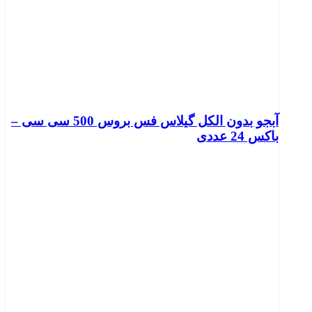
آبجو بدون الکل گیلاس فس بروس 500 سی سی –
باکس 24 عددی