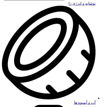
نوشابه و انرژی زا
آب و آبمیوه ها