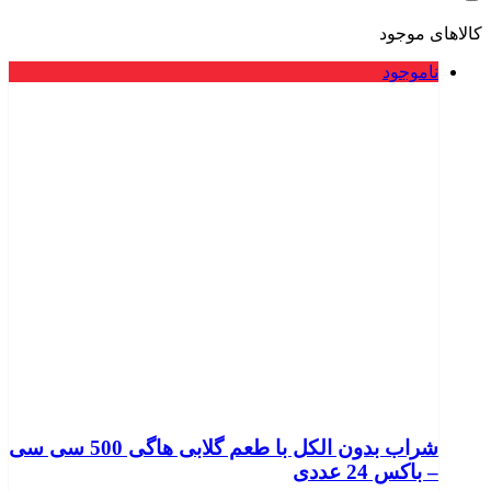
کالاهای موجود
ناموجود
شراب بدون الکل با طعم گلابی هاگی 500 سی سی
– باکس 24 عددی