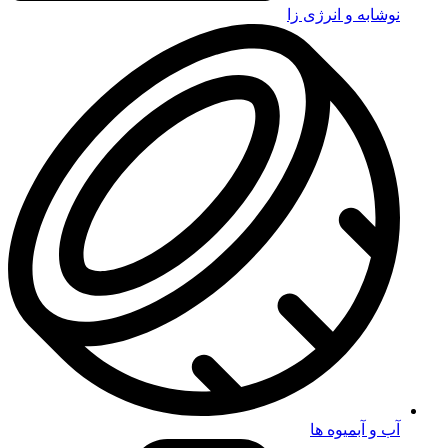
نوشابه و انرژی زا
آب و آبمیوه ها