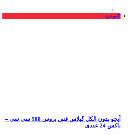
ناموجود
آبجو بدون الکل گیلاس فس بروس 500 سی سی –
باکس 24 عددی