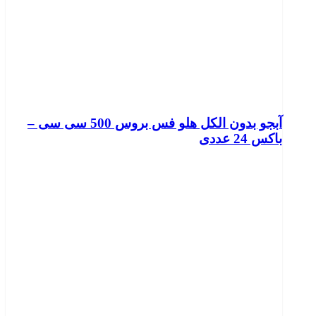
آبجو بدون الکل هلو فس بروس 500 سی سی –
باکس 24 عددی