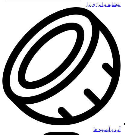
نوشابه و انرژی زا
آب و آبمیوه ها