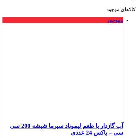
کالاهای موجود
ناموجود
آب گازدار با طعم لیموناد سیرما شیشه 200 سی
سی – باکس 24 عددی