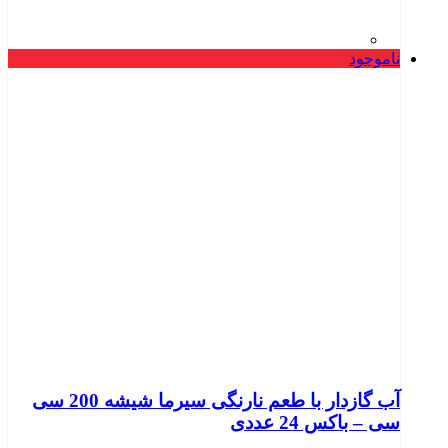
ناموجود
آب گازدار با طعم نارنگی سیرما شیشه 200 سی
سی – باکس 24 عددی