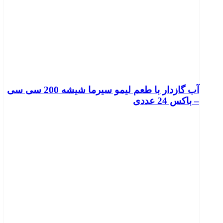
آب گازدار با طعم لیمو سیرما شیشه 200 سی سی
– باکس 24 عددی