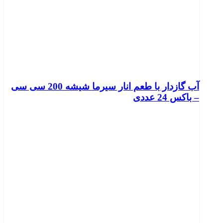
آب گازدار با طعم انار سیرما شیشه 200 سی سی
– باکس 24 عددی