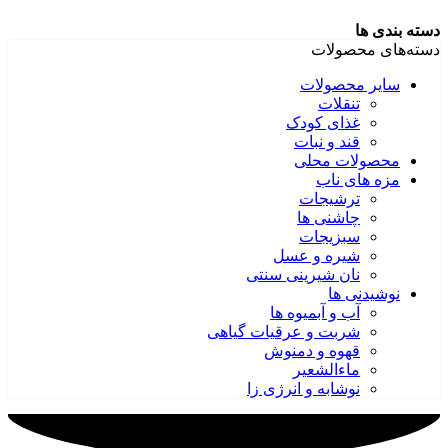
دسته بندی ها
دسته‌های محصولات
سایر محصولات
تنقلات
غذای کودک
قند و نبات
محصولات محلی
مزه های ناب
ترشیجات
چاشنی ها
سبزیجات
شیره و عسل
نان شیرینی سنتی
نوشیدنی ها
آب و آبمیوه ها
شربت و عرقیات گیاهی
قهوه و دمنوش
ماءالشعیر
نوشابه و انرژی زا