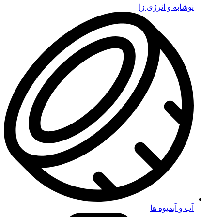
نوشابه و انرژی زا
آب و آبمیوه ها