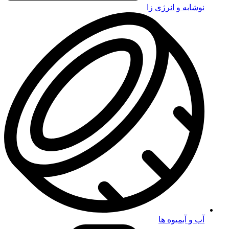
نوشابه و انرژی زا
آب و آبمیوه ها