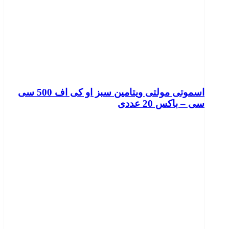
اسموتی مولتی ویتامین سبز او کی اف 500 سی
سی – باکس 20 عددی