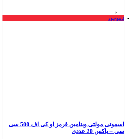
ناموجود
اسموتی مولتی ویتامین قرمز او کی اف 500 سی
سی – باکس 20 عددی