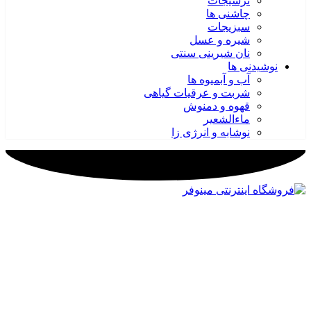
ترشیجات
چاشنی ها
سبزیجات
شیره و عسل
نان شیرینی سنتی
نوشیدنی ها
آب و آبمیوه ها
شربت و عرقیات گیاهی
قهوه و دمنوش
ماءالشعیر
نوشابه و انرژی زا