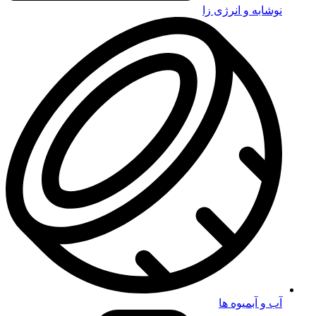
نوشابه و انرژی زا
آب و آبمیوه ها