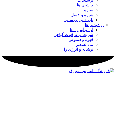
ترشیجات
چاشنی ها
سبزیجات
شیره و عسل
نان شیرینی سنتی
نوشیدنی ها
آب و آبمیوه ها
شربت و عرقیات گیاهی
قهوه و دمنوش
ماءالشعیر
نوشابه و انرژی زا