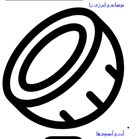
نوشابه و انرژی زا
آب و آبمیوه ها