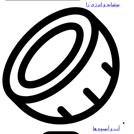
نوشابه و انرژی زا
آب و آبمیوه ها