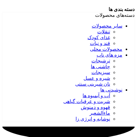
دسته بندی ها
دسته‌های محصولات
سایر محصولات
تنقلات
غذای کودک
قند و نبات
محصولات محلی
مزه های ناب
ترشیجات
چاشنی ها
سبزیجات
شیره و عسل
نان شیرینی سنتی
نوشیدنی ها
آب و آبمیوه ها
شربت و عرقیات گیاهی
قهوه و دمنوش
ماءالشعیر
نوشابه و انرژی زا