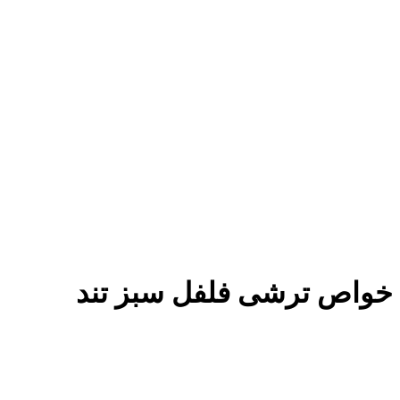
خواص ترشی فلفل سبز تند