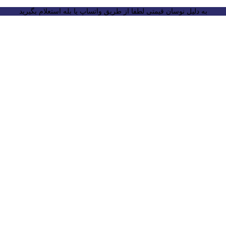
به دلیل نوسان قیمتی لطفا از طریق واتساپ یا بله استعلام بگیرید