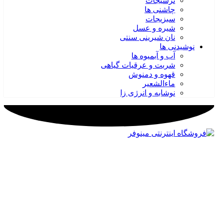
ترشیجات
چاشنی ها
سبزیجات
شیره و عسل
نان شیرینی سنتی
نوشیدنی ها
آب و آبمیوه ها
شربت و عرقیات گیاهی
قهوه و دمنوش
ماءالشعیر
نوشابه و انرژی زا