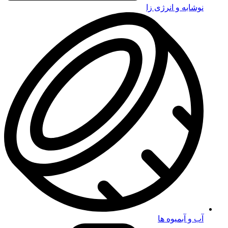
نوشابه و انرژی زا
آب و آبمیوه ها