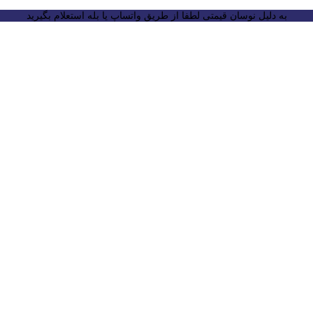
به دلیل نوسان قیمتی لطفا از طریق واتساپ یا بله استعلام بگیرید