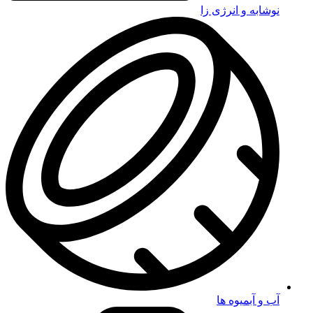
نوشابه و انرژی زا
آب و آبمیوه ها