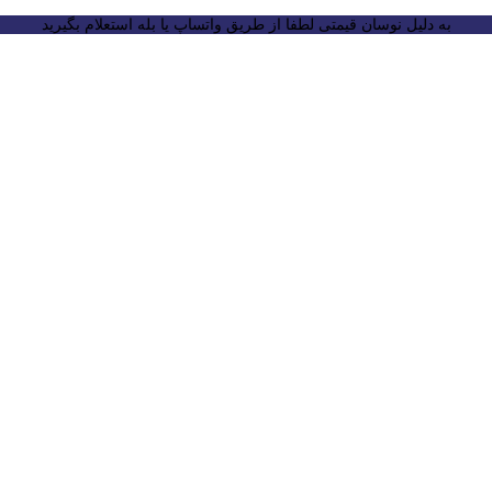
به دلیل نوسان قیمتی لطفا از طریق واتساپ یا بله استعلام بگیرید